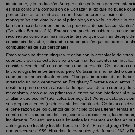
inquietante, y la traducción. Aunque estos patrones parecen intenci
es más como una compulsión de Cortázar, al go que no puede contr
porque dice en una entrevista que "Esos autores de tesis o de
monografías han visto lo que al principio yo no veía, es decir, la rep
la recurrencia de ciertos temas, la presencia de ciertas constantes"
(González Bermejo 2 6). Entonces se puede considerar estos tema
recurrentes como aún más importantes porque ocurrían debaj o de
conciencia del autor, indicand o una ompulsión que es parecid a al
compulsiones de sus personajes.
Estos temas no tienen ninguna relación con la cronología de estos
cuentos, y por eso esta tesis va a examinar los cuentos sin mucha
consideración del año en que cada uno fue escrito. Con algunos au
la cronología tiene pertinencia, pero Cortázar mismo ha dicho que 
cuentos no han cambiado mucho: "Tengo la impresión de no haber
avanzado un solo centímetro en Dougherty 5 materia de cuentos. [..
desde un punto de vista absoluto de ejecución de u n cuento y de 
mecanismo, creo que los primeros cuentos no son inferiores ni sup
al último que escribí" (González Bermejo 25). Aunque esta posición
sus propios cuentos (es decir ante los cuentos de Cortázar) es discu
él tiene razón que los cuentos del principio todavía tienen temas en
común con los cu entos del final, como las obsesiones, las miradas,
inquietante. Por eso, esta tesis investiga los cuentos escritos en su
antologías de los 50 y los 60: Bestiario 1951, Final del juego 1956,
armas secretas 1959, Historias de cronopios y de famas 1962, y R