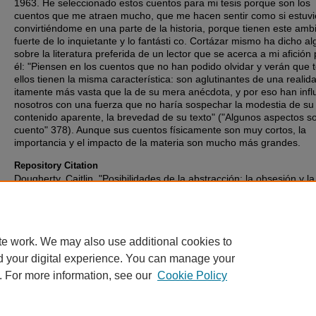
1963. He seleccionado estos cuentos para mi tesis porque son los
cuentos que me atraen mucho, que me hacen sentir como si estuvi
convirtiéndome en una parte de la historia, porque tienen este amb
fuerte de lo inquietante y lo fantásti co. Cortázar mismo ha dicho al
sobre la literatura preferida de un lector que se acerca a mi afición
él: "Piensen en los cuentos que no han podido olvidar y verán que 
ellos tienen la misma característica: son aglutinantes de una realida
itamente más vasta que la de su mera anécdota, y por eso han infl
nosotros con una fuerza que no haría sospechar la modestia de su
contenido aparente, la brevedad de su texto" ("Algunos aspectos so
cuento" 378). Aunque sus cuentos físicamente son muy cortos, la
importancia y el impacto de la materia son mucho más grandes.
Repository Citation
Dougherty, Caitlin, "Posibilidades de la abstracción: la obsesión y la
traducción en los cuentos de Julio Cortázar" (2013).
Honors Papers
https://digitalcommons.oberlin.edu/honors/319
te work. We may also use additional cookies to
d your digital experience. You can manage your
. For more information, see our
Cookie Policy