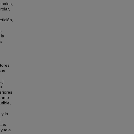
onales,
olar,
etición,
s
 la
as
tores
sus
.]
su
eriores
 ante
tible,
 y lo
s
 Las
ayuela