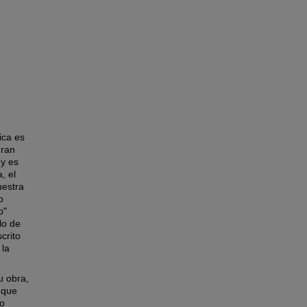
ica es
gran
 y es
, el
uestra
o
o"
lo de
crito
 la
u obra,
 que
lo