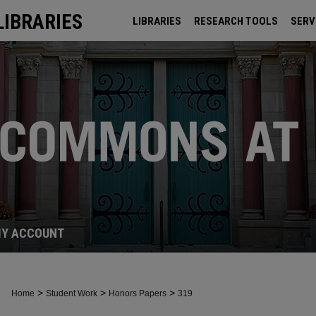
LIBRARIES
LIBRARIES
RESEARCH TOOLS
SERV
ARCHIVES
Y ACCOUNT
>
>
>
Home
Student Work
Honors Papers
319