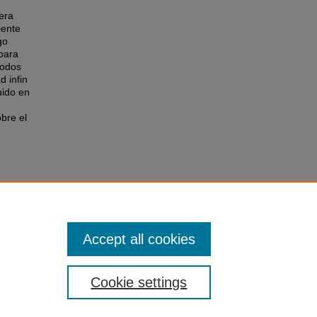
era
iente
go
 para
todos
d infin
uido en
bre el
. 319.
Accept all cookies
Cookie settings