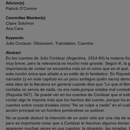
Advisor(s)
Patrick O'Connor
Committee Member(s)
Claire Solomon
Ana Cara
Keywords
Julio Cortazar, Obsession, Translation, Cuentos
Abstract
En los cuentos de Julio Cortázar (Argentina, 1914-84) la materia fís
muy breve, pero la relevancia es mucho más grande. Según él, la 
importancia de contar se encuentra más en el cómo que en el qué,
esta noción única que añade a su estilo de lo fantástico. En Rayuela
narrador (y en este capítulo es un poco ambiguo quién narra) dem
esta idea de la literatura en general cuando dice que "Lo que el libr
contaba no servía de nada, no era nada,porque estaba mal contad
(Rayuela 567). Se puede ver en los cuentos de Cortázar que el esti
contar algo le importa más que los hechos del cuento, porque ha es
cuentos sobre cosas triviales como "No se culpe a nadie" en el cual
acción principal es un hombre poniéndose un pulóver.
No se puede deducir la intención de un autor sólo por una cita de s
pero es importante notar que a Cortázar le fascinan algunos temas
aparecen muchas veces en sus cuentos: la obsesión, las miradas, 