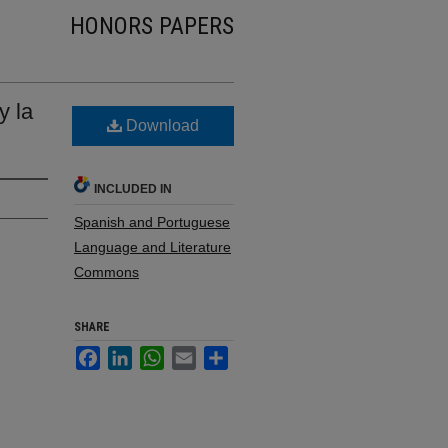
HONORS PAPERS
y la
Download
INCLUDED IN
Spanish and Portuguese
Language and Literature
Commons
SHARE
Facebook
LinkedIn
WhatsApp
Email
Share